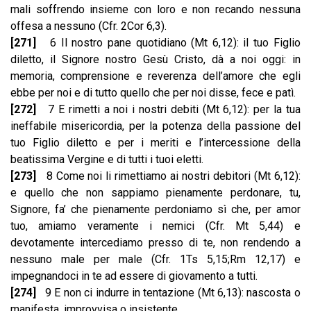
mali soffrendo insieme con loro e non recando nessuna
offesa a nessuno (Cfr. 2Cor 6,3).
[271]
6 Il nostro pane quotidiano (Mt 6,12): il tuo Figlio
diletto, il Signore nostro Gesù Cristo, dà a noi oggi: in
memoria, comprensione e reverenza dell’amore che egli
ebbe per noi e di tutto quello che per noi disse, fece e patì.
[272]
7 E rimetti a noi i nostri debiti (Mt 6,12): per la tua
ineffabile misericordia, per la potenza della passione del
tuo Figlio diletto e per i meriti e l’intercessione della
beatissima Vergine e di tutti i tuoi eletti.
[273]
8 Come noi li rimettiamo ai nostri debitori (Mt 6,12):
e quello che non sappiamo pienamente perdonare, tu,
Signore, fa’ che pienamente perdoniamo sì che, per amor
tuo, amiamo veramente i nemici (Cfr. Mt 5,44) e
devotamente intercediamo presso di te, non rendendo a
nessuno male per male (Cfr. 1Ts 5,15;Rm 12,17) e
impegnandoci in te ad essere di giovamento a tutti.
[274]
9 E non ci indurre in tentazione (Mt 6,13): nascosta o
manifesta, improvvisa o insistente.