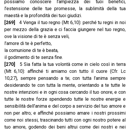
possiamo conoscere l’ampiezza dei tuoi benefici,
l’estensione delle tue promesse, la sublimità della tua
maestà e la profondità dei tuoi giudizi.
[269]
4 Venga il tuo regno (Mt 6,10): perché tu regni in noi
per mezzo della grazia e ci faccia giungere nel tuo regno,
ove la visione di te è senza veli,
l’amore di te è perfetto,
la comunione di te è beata,
il godimento di te senza fine.
[270]
5 Sia fatta la tua volontà come in cielo così in terra
(Mt 6,10): affinché ti amiamo con tutto il cuore (Cfr. Lc
10,27), sempre pensando a te; con tutta l’anima sempre
desiderando te con tutta la mente, orientando a te tutte le
nostre intenzioni e in ogni cosa cercando il tuo onore; e con
tutte le nostre forze spendendo tutte le nostre energie e
sensibilità dell’anima e del corpo a servizio del tuo amore e
non per altro; e affinché possiamo amare i nostri prossimi
come noi stessi, trascinando tutti con ogni nostro potere al
tuo amore, godendo dei beni altrui come dei nostri e nei