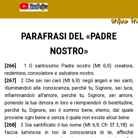
Vai ai contenuti
Salta menù
Ordine fr
PARAFRASI DEL «PADRE
NOSTRO»
[266]
1 O santissimo Padre nostro (Mt 6,9): creatore,
redentore, consolatore e salvatore nostro.
[267]
2 Che sei nei cieli (Mt 6,9): negli angeli e nei santi,
illuminandoli alla conoscenza, perché tu, Signore, sei luce,
infiammandoli all’amore, perché tu, Signore, sei amore,
ponendo la tua dimora in loro e riempiendoli di beatitudine,
perché tu, Signore, sei il sommo bene, eterno, dal quale
proviene ogni bene e senza il quale non esiste alcun bene.
[268]
3 Sia santificato il tuo nome (Mt 6,9; Cfr. Ef 3,18): si
faccia luminosa in noi la conoscenza di te, affinché