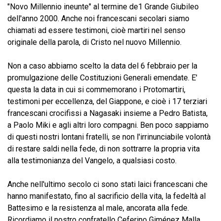
"Novo Millennio ineunte" al termine de1 Grande Giubileo
dell'anno 2000. Anche noi francescani secolari siamo
chiamati ad essere testimoni, cioè martiri nel senso
originale della parola, di Cristo nel nuovo Millennio.
Non a caso abbiamo scelto la data del 6 febbraio per la
promulgazione delle Costituzioni Generali emendate. E'
questa la data in cui si commemorano i Protomartiri,
testimoni per eccellenza, del Giappone, e cioè i 17 terziari
francescani crocifissi a Nagasaki insieme a Pedro Batista,
a Paolo Miki e agli altri loro compagni. Ben poco sappiamo
di questi nostri lontani fratelli, se non l'irrinunciabile volontà
di restare saldi nella fede, di non sottrarre la propria vita
alla testimonianza del Vangelo, a qualsiasi costo.
Anche nell'ultimo secolo ci sono stati laici francescani che
hanno manifestato, fino al sacrificio della vita, la fedeltà al
Battesimo e la resistenza al male, ancorata alla fede.
Ricordiamo il nostro confratello Ceferino Giménez Malla,