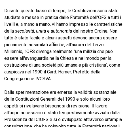
Durante questo lasso di tempo, le Costituzioni sono state
studiate e messe in pratica dalle Fraternità dell'OFS a tutti i
livelli e, a mano a mano, vi hanno impresso le caratteristiche
della
secolarità
,
unità
e
autonomia
del nostro Ordine. Non
tutto è stato facile e alcuni aspetti devono ancora essere
pienamente assimilati affinché, all'aurora del Terzo
Millennio, l'OFS divenga realmente "una milizia che può
essere all'avanguardia nella Chiesa e nel mondo per la
costruzione di una società più umana e più cristiana", come
auspicava nel 1990 il Card. Hamer, Prefetto della
Congregazione IVCSVA.
Dalla sperimentazione era emersa la validità sostanziale
delle Costituzioni Generali del 1990 e solo alcuni loro
aspetti si rivelavano bisognosi di revisione. Il lavoro
all'uopo necessario è stato tempestivamente avviato dalla
Presidenza del CIOFS e si è sviluppato attraverso un'ampia
consultazione, che ha coinvolto tutte le Fraternità nazionali